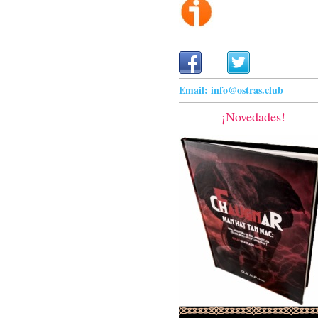
Email: info@ostras.club
¡Novedades!