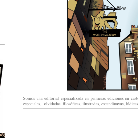
Somos una editorial especializada en primeras ediciones en caste
especiales, olvidadas, filosóficas, ilustradas, escandinavas, lúdic