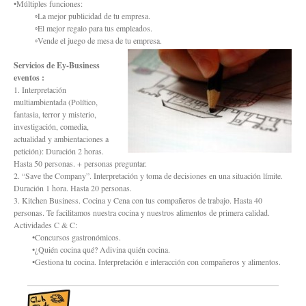
•Múltiples funciones:
◦La mejor publicidad de tu empresa.
◦El mejor regalo para tus empleados.
◦Vende el juego de mesa de tu empresa.
Servicios de Ey-Business
eventos :
1. Interpretación
multiambientada (Político,
fantasia, terror y misterio,
investigación, comedia,
actualidad y ambientaciones a
petición): Duración 2 horas.
Hasta 50 personas. + personas preguntar.
2. “Save the Company”. Interpretación y toma de decisiones en una situación límite.
Duración 1 hora. Hasta 20 personas.
3. Kitchen Business. Cocina y Cena con tus compañeros de trabajo. Hasta 40
personas. Te facilitamos nuestra cocina y nuestros alimentos de primera calidad.
Actividades C & C:
•Concursos gastronómicos.
•¿Quién cocina qué? Adivina quién cocina.
•Gestiona tu cocina. Interpretación e interacción con compañeros y alimentos.