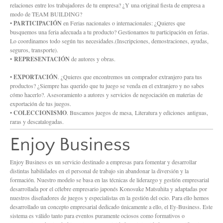
relaciones entre los trabajadores de tu empresa? ¿Y una original fiesta de empresa a
modo de TEAM BUILDING?
•
PARTICIPACIÓN
en Ferias nacionales o internacionales: ¿Quieres que
busquemos una feria adecuada a tu producto? Gestionamos tu participación en ferias.
Lo coordinamos todo según tus necesidades.(Inscripciones, demostraciones, ayudas,
seguros, transporte).
•
REPRESENTACIÓN
de autores y obras.
•
EXPORTACIÓN
. ¿Quieres que encontremos un comprador extranjero para tus
productos? ¿Siempre has querido que tu juego se venda en el extranjero y no sabes
cómo hacerlo?. Asesoramiento a autores y servicios de negociación en materias de
exportación de tus juegos.
•
COLECCIONISMO
. Buscamos juegos de mesa, Literatura y ediciones antiguas,
raras y descatalogadas.
Enjoy Business
Enjoy Business es un servicio destinado a empresas para fomentar y desarrollar
distintas habilidades en el personal de trabajo sin abandonar la diversión y la
formación. Nuestro modelo se basa en las técnicas de liderazgo y gestión empresarial
desarrollada por el célebre empresario japonés Konosuke Matsuhita y adaptadas por
nuestros diseñadores de juegos y especialistas en la gestión del ocio. Para ello hemos
desarrollado un concepto empresarial dedicado únicamente a ello, el Ey-Business. Este
sistema es válido tanto para eventos puramente ociosos como formativos o