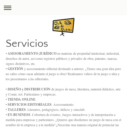
Servicios
•
ASESORAMIENTO JURÍDICO
en materias de propiedad intelectual, industrial,
derechos de autor, así como registros públicos y privados de obra, patentes, marcas,
signos distintivos, etc.
•
GESTIÓN
y asesoramiento editorial destinado a autores. ¿Tienes una gran idea pero
no sabes cómo sacar adelante el juego u obra? Realizamos videos de tu juego o idea y
los presentamos a las editoriales.
•
DISEÑO y DISTRIBUCIÓN
de juegos de mesa, literatura, material didáctico, arte
y Comic Art. Particulares y empresas.
•
TIENDA ONLINE
.
•
SERVICIOS EDITORIALES
. Asesoramiento.
•
TALLERES
. Literarios, pedagógicos, lúdicos y cineclub.
•
EY-BUSINESS
. Cobertura de eventos, Juegos interactivos y de interpretación a
medida para empresas y particulares. ¿Quieres que diseñemos un juego de mesa con el
nombre de tu empresa y a tu medida? ¿Necesitas una manera original de potenciar las